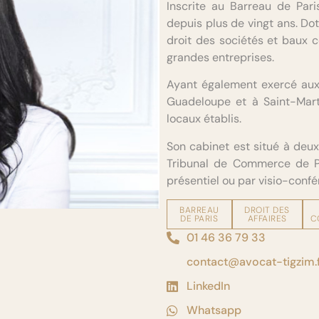
Inscrite au Barreau de Pari
depuis plus de vingt ans. Do
droit des sociétés et baux c
grandes entreprises.
Ayant également exercé aux A
Guadeloupe et à Saint-Marti
locaux établis.
Son cabinet est situé à deux
Tribunal de Commerce de Pa
présentiel ou par visio-confé
BARREAU
DROIT DES
DE PARIS
AFFAIRES
C
01 46 36 79 33
contact@avocat-tigzim.
LinkedIn
Whatsapp