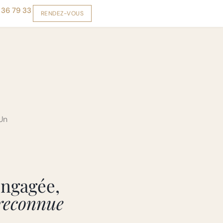
 36 79 33
RENDEZ-VOUS
 Un
engagée,
 reconnue