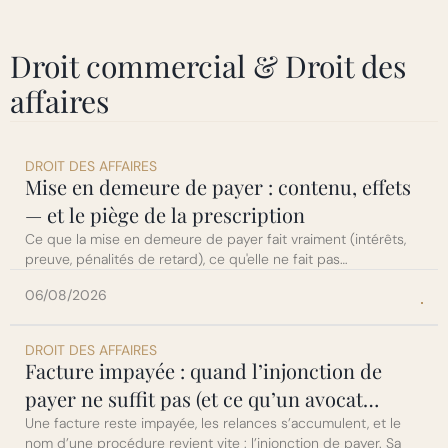
Droit commercial & Droit des
affaires
DROIT DES AFFAIRES
Mise en demeure de payer : contenu, effets
— et le piège de la prescription
Ce que la mise en demeure de payer fait vraiment (intérêts,
preuve, pénalités de retard), ce qu'elle ne fait pas
(interrompre la prescription), et les 7 mentions d'une lettre
06/08/2026
efficace. Par une avocate en droit commercial à Paris....
DROIT DES AFFAIRES
Facture impayée : quand l’injonction de
payer ne suffit pas (et ce qu’un avocat
change)
Une facture reste impayée, les relances s’accumulent, et le
nom d’une procédure revient vite : l’injonction de payer. Sa