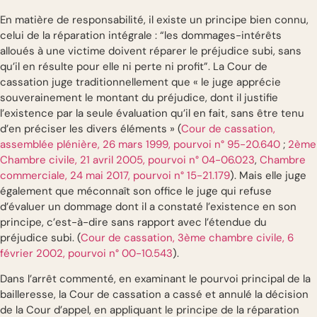
En matière de responsabilité, il existe un principe bien connu,
celui de la réparation intégrale : “les dommages-intérêts
alloués à une victime doivent réparer le préjudice subi, sans
qu’il en résulte pour elle ni perte ni profit”. La Cour de
cassation juge traditionnellement que « le juge apprécie
souverainement le montant du préjudice, dont il justifie
l’existence par la seule évaluation qu’il en fait, sans être tenu
d’en préciser les divers éléments » (
Cour de cassation,
assemblée plénière, 26 mars 1999, pourvoi n° 95-20.640
;
2ème
Chambre civile, 21 avril 2005, pourvoi n° 04-06.023
,
Chambre
commerciale, 24 mai 2017, pourvoi n° 15-21.179
). Mais elle juge
également que méconnaît son office le juge qui refuse
d’évaluer un dommage dont il a constaté l’existence en son
principe, c’est-à-dire sans rapport avec l’étendue du
préjudice subi. (
Cour de cassation, 3ème chambre civile, 6
février 2002, pourvoi n° 00-10.543
).
Dans l’arrêt commenté, en examinant le pourvoi principal de la
bailleresse, la Cour de cassation a cassé et annulé la décision
de la Cour d’appel, en appliquant le principe de la réparation