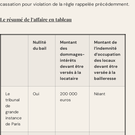
cassation pour violation de la règle rappelée précédemment.
Le résumé de l’affaire en tableau
Nullité
Montant
Montant de
du bail
des
l’indemnité
dommages-
d’occupation
intérêts
des locaux
devant être
devant être
versés à la
versée à la
locataire
bailleresse
Le
Oui
200 000
Néant
tribunal
euros
de
grande
instance
de Paris