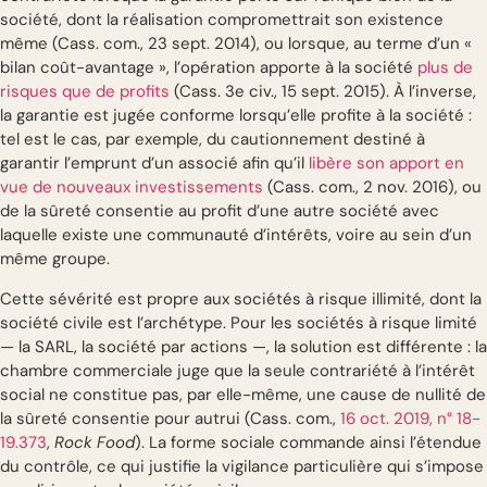
société, dont la réalisation compromettrait son existence
même (Cass. com., 23 sept. 2014), ou lorsque, au terme d’un «
bilan coût-avantage », l’opération apporte à la société
plus de
risques que de profits
(Cass. 3e civ., 15 sept. 2015). À l’inverse,
la garantie est jugée conforme lorsqu’elle profite à la société :
tel est le cas, par exemple, du cautionnement destiné à
garantir l’emprunt d’un associé afin qu’il
libère son apport en
vue de nouveaux investissements
(Cass. com., 2 nov. 2016), ou
de la sûreté consentie au profit d’une autre société avec
laquelle existe une communauté d’intérêts, voire au sein d’un
même groupe.
Cette sévérité est propre aux sociétés à risque illimité, dont la
société civile est l’archétype. Pour les sociétés à risque limité
— la SARL, la société par actions —, la solution est différente : la
chambre commerciale juge que la seule contrariété à l’intérêt
social ne constitue pas, par elle-même, une cause de nullité de
la sûreté consentie pour autrui (Cass. com.,
16 oct. 2019, n° 18-
19.373
,
Rock Food
). La forme sociale commande ainsi l’étendue
du contrôle, ce qui justifie la vigilance particulière qui s’impose