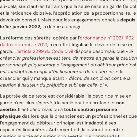
au-delà, sur d’autres terrains que la seule mise en garde (le dol
et la réticence dolosive, l’appréciation de la proportionnalité, le
devoir de conseil). Mais pour les engagements conclus
depuis
le 1er janvier 2022
, la donne a changé.
La réforme des sûretés, opérée par l’
ordonnance n° 2021-1192
du 15 septembre 2021
, a en effet
légalisé
le devoir de mise en
garde. L’
article 2299 du Code civil
dispose désormais que
« le
créancier professionnel est tenu de mettre en garde la caution
personne physique lorsque l’engagement du débiteur principal
est inadapté aux capacités financières de ce dernier »
, le
créancier qui y manque étant
« déchu de son droit contre la
caution à hauteur du préjudice subi par celle-ci ».
La portée de ce texte est considérable : le devoir de mise en
garde n’est plus réservé à la seule caution profane et
non
avertie
. Il est désormais dû à
toute caution personne
physique
dès lors que le créancier est un professionnel et que
l’engagement du débiteur principal est inadapté à ses
capacités financières. Autrement dit, la distinction entre
caution avertie et caution non avertie, qui commandait